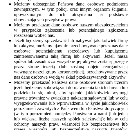
Możemy udostępniać Państwa dane osobowe podmiotom
zewnętrznym, w tym policji oraz innym organom ścigania,
upoważnionym do ich otrzymania na podstawie
obowiązujących przepisów prawa.
Możemy przekazać dane osobowe naszym ubezpieczycielom
w przypadku zgłoszenia lub potencjalnego zgłoszenia
roszczenia wobec nas.
Jeżeli będziemy sprzedawać lub nabywać jakąkolwiek firmę
lub aktywa, możemy ujawnić przechowywane przez nas dane
osobowe potencjalnemu sprzedawcy lub kupującemu
zainteresowanemu taką firmą lub aktywami. Jeżeli nasza
spółka lub zasadniczo wszystkie jej aktywa zostaną przejęte
przez stronę trzecią (lub zostaną objęte reorganizacją
wewnątrz naszej grupy korporacyjnej), przechowywane przez
nas dane osobowe wejdą w skład przekazywanych aktywów.
Możemy przekazać Państwa dane osobowe stronom trzecim
jeżeli będziemy zobowiązani do ujawnienia takich danych lub
podzielenia się nimi, aby spełnić jakiekolwiek wymogi
prawne (również w związku z nakazem sądowym) lub w celu
wyegzekwowania lub wprowadzenia w życie jakichkolwiek
porozumień zawartych z Państwem lub Państwa dotyczących
(w tym porozumień pomiędzy Państwem a nami (lub jedną
lub większą liczbą naszych spółek zależnych)); lub w celu
ochrony naszych praw, własności lub bezpieczeństwa lub
prawa własności lub bezpieczeństwa naszych klientów,