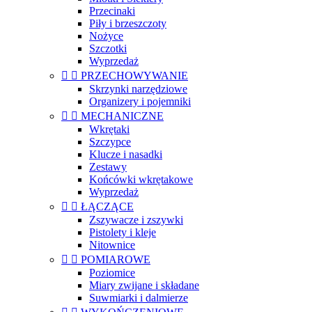
Przecinaki
Piły i brzeszczoty
Nożyce
Szczotki
Wyprzedaż


PRZECHOWYWANIE
Skrzynki narzędziowe
Organizery i pojemniki


MECHANICZNE
Wkrętaki
Szczypce
Klucze i nasadki
Zestawy
Końcówki wkrętakowe
Wyprzedaż


ŁĄCZĄCE
Zszywacze i zszywki
Pistolety i kleje
Nitownice


POMIAROWE
Poziomice
Miary zwijane i składane
Suwmiarki i dalmierze