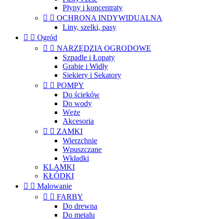
Płyny i koncentraty


OCHRONA INDYWIDUALNA
Liny, szelki, pasy


Ogród


NARZĘDZIA OGRODOWE
Szpadle i Łopaty
Grabie i Widły
Siekiery i Sekatory


POMPY
Do ścieków
Do wody
Węże
Akcesoria


ZAMKI
Wierzchnie
Wpuszczane
Wkładki
KLAMKI
KŁÓDKI


Malowanie


FARBY
Do drewna
Do metalu