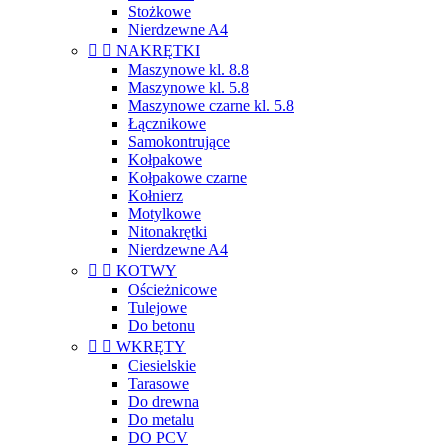
Stożkowe
Nierdzewne A4


NAKRĘTKI
Maszynowe kl. 8.8
Maszynowe kl. 5.8
Maszynowe czarne kl. 5.8
Łącznikowe
Samokontrujące
Kołpakowe
Kołpakowe czarne
Kołnierz
Motylkowe
Nitonakrętki
Nierdzewne A4


KOTWY
Ościeżnicowe
Tulejowe
Do betonu


WKRĘTY
Ciesielskie
Tarasowe
Do drewna
Do metalu
DO PCV