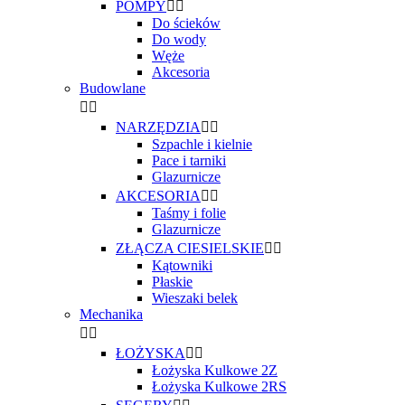
POMPY


Do ścieków
Do wody
Węże
Akcesoria
Budowlane


NARZĘDZIA


Szpachle i kielnie
Pace i tarniki
Glazurnicze
AKCESORIA


Taśmy i folie
Glazurnicze
ZŁĄCZA CIESIELSKIE


Kątowniki
Płaskie
Wieszaki belek
Mechanika


ŁOŻYSKA


Łożyska Kulkowe 2Z
Łożyska Kulkowe 2RS