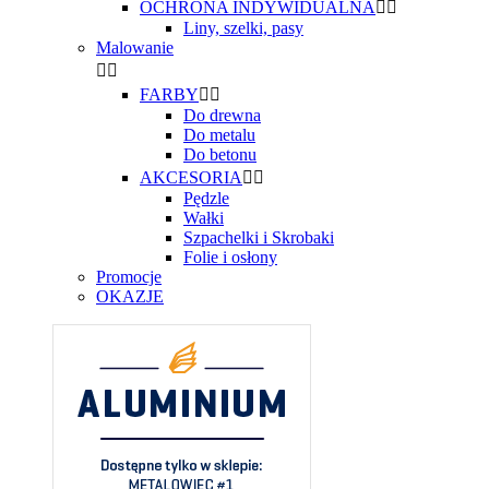
OCHRONA INDYWIDUALNA


Liny, szelki, pasy
Malowanie


FARBY


Do drewna
Do metalu
Do betonu
AKCESORIA


Pędzle
Wałki
Szpachelki i Skrobaki
Folie i osłony
Promocje
OKAZJE