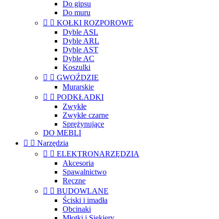
Do gipsu
Do muru


KOŁKI ROZPOROWE
Dyble ASL
Dyble ARL
Dyble AST
Dyble AC
Koszulki


GWOŹDZIE
Murarskie


PODKŁADKI
Zwykłe
Zwykłe czarne
Sprężynujące
DO MEBLI


Narzędzia


ELEKTRONARZĘDZIA
Akcesoria
Spawalnictwo
Ręczne


BUDOWLANE
Ściski i imadła
Obcinaki
Młotki i Siekiery