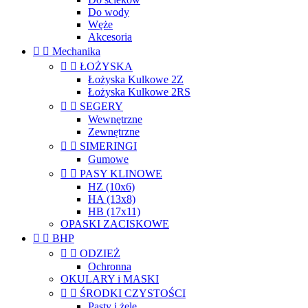
Do wody
Węże
Akcesoria


Mechanika


ŁOŻYSKA
Łożyska Kulkowe 2Z
Łożyska Kulkowe 2RS


SEGERY
Wewnętrzne
Zewnętrzne


SIMERINGI
Gumowe


PASY KLINOWE
HZ (10x6)
HA (13x8)
HB (17x11)
OPASKI ZACISKOWE


BHP


ODZIEŻ
Ochronna
OKULARY i MASKI


ŚRODKI CZYSTOŚCI
Pasty i żele