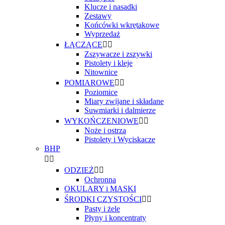
Klucze i nasadki
Zestawy
Końcówki wkrętakowe
Wyprzedaż
ŁĄCZĄCE


Zszywacze i zszywki
Pistolety i kleje
Nitownice
POMIAROWE


Poziomice
Miary zwijane i składane
Suwmiarki i dalmierze
WYKOŃCZENIOWE


Noże i ostrza
Pistolety i Wyciskacze
BHP


ODZIEŻ


Ochronna
OKULARY i MASKI
ŚRODKI CZYSTOŚCI


Pasty i żele
Płyny i koncentraty