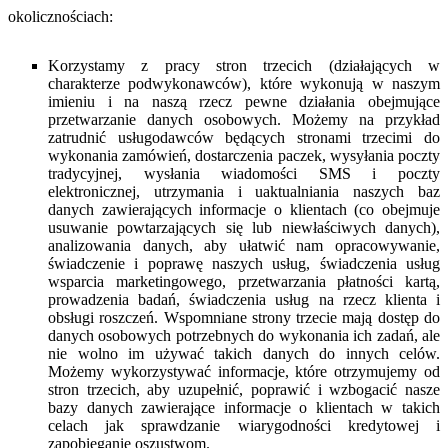
okolicznościach:
Korzystamy z pracy stron trzecich (działających w
charakterze podwykonawców), które wykonują w naszym
imieniu i na naszą rzecz pewne działania obejmujące
przetwarzanie danych osobowych. Możemy na przykład
zatrudnić usługodawców będących stronami trzecimi do
wykonania zamówień, dostarczenia paczek, wysyłania poczty
tradycyjnej, wysłania wiadomości SMS i poczty
elektronicznej, utrzymania i uaktualniania naszych baz
danych zawierających informacje o klientach (co obejmuje
usuwanie powtarzających się lub niewłaściwych danych),
analizowania danych, aby ułatwić nam opracowywanie,
świadczenie i poprawę naszych usług, świadczenia usług
wsparcia marketingowego, przetwarzania płatności kartą,
prowadzenia badań, świadczenia usług na rzecz klienta i
obsługi roszczeń. Wspomniane strony trzecie mają dostęp do
danych osobowych potrzebnych do wykonania ich zadań, ale
nie wolno im używać takich danych do innych celów.
Możemy wykorzystywać informacje, które otrzymujemy od
stron trzecich, aby uzupełnić, poprawić i wzbogacić nasze
bazy danych zawierające informacje o klientach w takich
celach jak sprawdzanie wiarygodności kredytowej i
zapobieganie oszustwom.