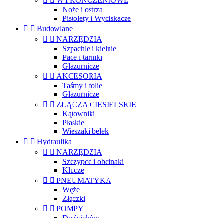


WYKOŃCZENIOWE
Noże i ostrza
Pistolety i Wyciskacze


Budowlane


NARZĘDZIA
Szpachle i kielnie
Pace i tarniki
Glazurnicze


AKCESORIA
Taśmy i folie
Glazurnicze


ZŁĄCZA CIESIELSKIE
Kątowniki
Płaskie
Wieszaki belek


Hydraulika


NARZĘDZIA
Szczypce i obcinaki
Klucze


PNEUMATYKA
Węże
Złączki


POMPY
Do ścieków