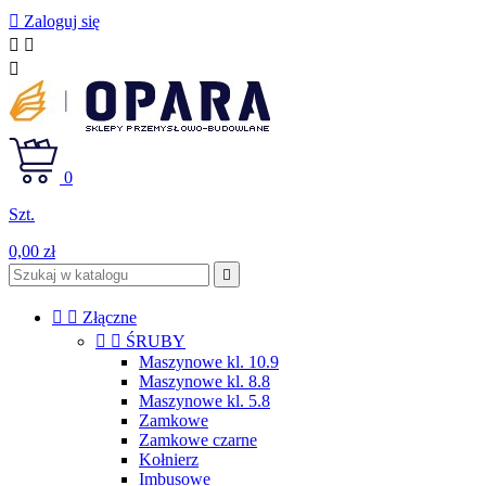

Zaloguj się



0
Szt.
0,00 zł



Złączne


ŚRUBY
Maszynowe kl. 10.9
Maszynowe kl. 8.8
Maszynowe kl. 5.8
Zamkowe
Zamkowe czarne
Kołnierz
Imbusowe