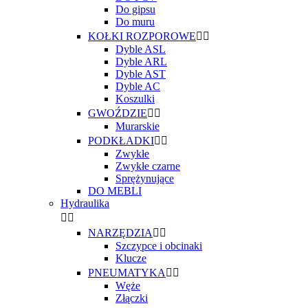
Do gipsu
Do muru
KOŁKI ROZPOROWE


Dyble ASL
Dyble ARL
Dyble AST
Dyble AC
Koszulki
GWOŹDZIE


Murarskie
PODKŁADKI


Zwykłe
Zwykłe czarne
Sprężynujące
DO MEBLI
Hydraulika


NARZĘDZIA


Szczypce i obcinaki
Klucze
PNEUMATYKA


Węże
Złączki