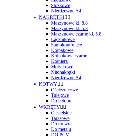
Stożkowe
Nierdzewne A4
NAKRĘTKI


Maszynowe kl. 8.8
Maszynowe kl. 5.8
Maszynowe czarne kl. 5.8
Łącznikowe
Samokontrujące
Kołpakowe
Kołpakowe czarne
Kołnierz
Motylkowe
Nitonakrętki
Nierdzewne A4
KOTWY


Ościeżnicowe
Tulejowe
Do betonu
WKRĘTY


Ciesielskie
Tarasowe
Do drewna
Do metalu
DO PCV