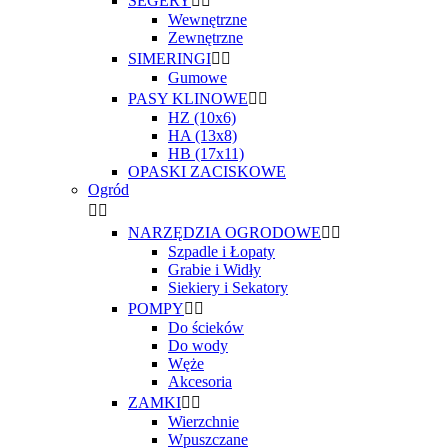
SEGERY


Wewnętrzne
Zewnętrzne
SIMERINGI


Gumowe
PASY KLINOWE


HZ (10x6)
HA (13x8)
HB (17x11)
OPASKI ZACISKOWE
Ogród


NARZĘDZIA OGRODOWE


Szpadle i Łopaty
Grabie i Widły
Siekiery i Sekatory
POMPY


Do ścieków
Do wody
Węże
Akcesoria
ZAMKI


Wierzchnie
Wpuszczane