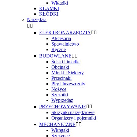
Wkładki
KLAMKI
KŁÓDKI
Narzędzia


ELEKTRONARZĘDZIA


Akcesoria
Spawalnictwo
Ręczne
BUDOWLANE


Ściski i imadła
Obcinaki
Młotki i Siekiery
Przecinaki
Piły i brzeszczoty
Nożyce
Szczotki
Wyprzedaż
PRZECHOWYWANIE


Skrzynki narzędziowe
Organizery i pojemniki
MECHANICZNE


Wkrętaki
Szczypce