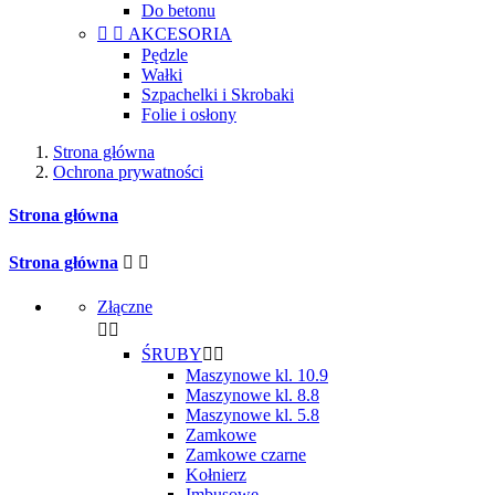
Do betonu


AKCESORIA
Pędzle
Wałki
Szpachelki i Skrobaki
Folie i osłony
Strona główna
Ochrona prywatności
Strona główna
Strona główna


Złączne


ŚRUBY


Maszynowe kl. 10.9
Maszynowe kl. 8.8
Maszynowe kl. 5.8
Zamkowe
Zamkowe czarne
Kołnierz
Imbusowe