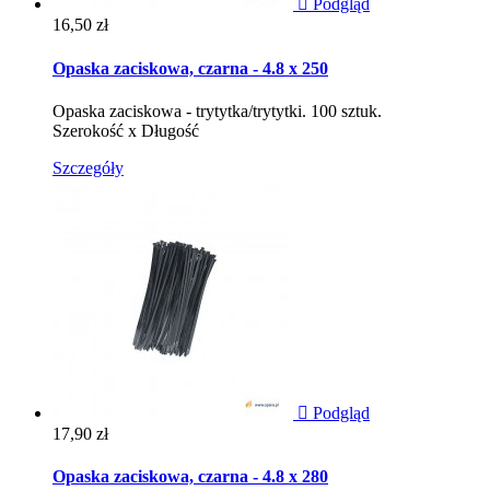

Podgląd
Cena
16,50 zł
Opaska zaciskowa, czarna - 4.8 x 250
Opaska zaciskowa - trytytka/trytytki. 100 sztuk.
Szerokość x Długość
Szczegóły

Podgląd
Cena
17,90 zł
Opaska zaciskowa, czarna - 4.8 x 280