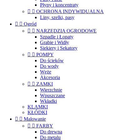
Płyny i koncentraty


OCHRONA INDYWIDUALNA
Liny, szelki, pasy


Ogród


NARZĘDZIA OGRODOWE
Szpadle i Łopaty
Grabie i Widły
Siekiery i Sekatory


POMPY
Do ścieków
Do wody
Węże
Akcesoria


ZAMKI
Wierzchnie
Wpuszczane
Wkładki
KLAMKI
KŁÓDKI


Malowanie


FARBY
Do drewna
Do metalu