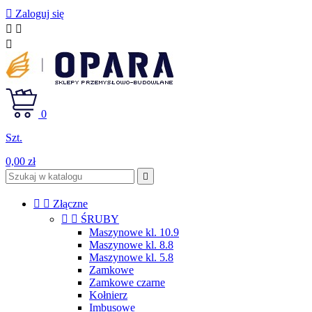

Zaloguj się



0
Szt.
0,00 zł



Złączne


ŚRUBY
Maszynowe kl. 10.9
Maszynowe kl. 8.8
Maszynowe kl. 5.8
Zamkowe
Zamkowe czarne
Kołnierz
Imbusowe