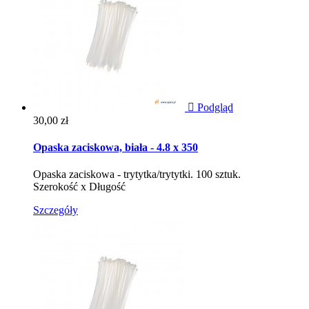

Podgląd
Cena
30,00 zł
Opaska zaciskowa, biała - 4.8 x 350
Opaska zaciskowa - trytytka/trytytki. 100 sztuk.
Szerokość x Długość
Szczegóły