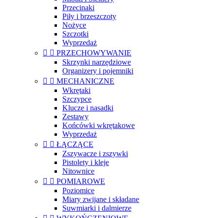
Przecinaki
Piły i brzeszczoty
Nożyce
Szczotki
Wyprzedaż


PRZECHOWYWANIE
Skrzynki narzędziowe
Organizery i pojemniki


MECHANICZNE
Wkrętaki
Szczypce
Klucze i nasadki
Zestawy
Końcówki wkrętakowe
Wyprzedaż


ŁĄCZĄCE
Zszywacze i zszywki
Pistolety i kleje
Nitownice


POMIAROWE
Poziomice
Miary zwijane i składane
Suwmiarki i dalmierze