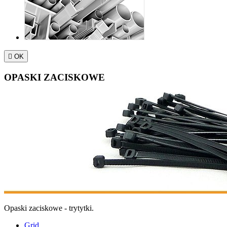

OK
OPASKI ZACISKOWE
Opaski zaciskowe - trytytki.
Grid