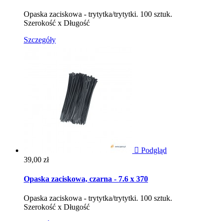
Opaska zaciskowa - trytytka/trytytki. 100 sztuk.
Szerokość x Długość
Szczegóły

Podgląd
Cena
39,00 zł
Opaska zaciskowa, czarna - 7.6 x 370
Opaska zaciskowa - trytytka/trytytki. 100 sztuk.
Szerokość x Długość