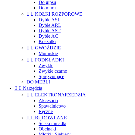
Do gipsu
Do muru


KOŁKI ROZPOROWE
Dyble ASL
Dyble ARL
Dyble AST
Dyble AC
Koszulki


GWOŹDZIE
Murarskie


PODKŁADKI
Zwykłe
Zwykłe czarne
Sprężynujące
DO MEBLI


Narzędzia


ELEKTRONARZĘDZIA
Akcesoria
Spawalnictwo
Ręczne


BUDOWLANE
Ściski i imadła
Obcinaki
Młotki i Siekiery