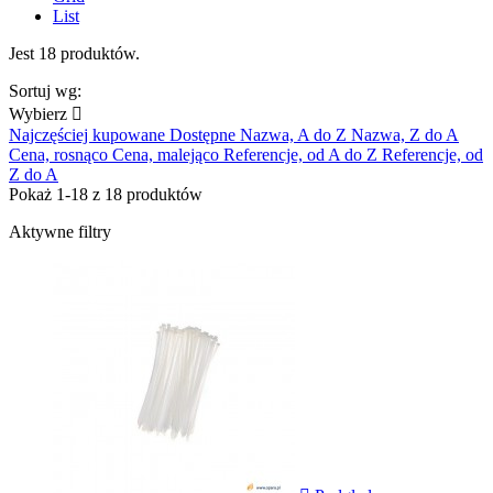
List
Jest 18 produktów.
Sortuj wg:
Wybierz

Najczęściej kupowane
Dostępne
Nazwa, A do Z
Nazwa, Z do A
Cena, rosnąco
Cena, malejąco
Referencje, od A do Z
Referencje, od
Z do A
Pokaż 1-18 z 18 produktów
Aktywne filtry