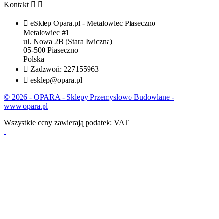
Kontakt



eSklep Opara.pl - Metalowiec Piaseczno
Metalowiec #1
ul. Nowa 2B (Stara Iwiczna)
05-500 Piaseczno
Polska

Zadzwoń:
227155963

esklep@opara.pl
© 2026 - OPARA - Sklepy Przemysłowo Budowlane -
www.opara.pl
Wszystkie ceny zawierają podatek: VAT