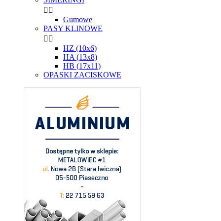


Gumowe
PASY KLINOWE


HZ (10x6)
HA (13x8)
HB (17x11)
OPASKI ZACISKOWE