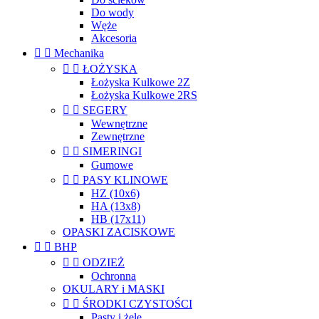
Do wody
Węże
Akcesoria


Mechanika


ŁOŻYSKA
Łożyska Kulkowe 2Z
Łożyska Kulkowe 2RS


SEGERY
Wewnętrzne
Zewnętrzne


SIMERINGI
Gumowe


PASY KLINOWE
HZ (10x6)
HA (13x8)
HB (17x11)
OPASKI ZACISKOWE


BHP


ODZIEŻ
Ochronna
OKULARY i MASKI


ŚRODKI CZYSTOŚCI
Pasty i żele