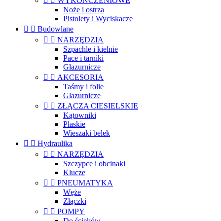


WYKOŃCZENIOWE
Noże i ostrza
Pistolety i Wyciskacze


Budowlane


NARZĘDZIA
Szpachle i kielnie
Pace i tarniki
Glazurnicze


AKCESORIA
Taśmy i folie
Glazurnicze


ZŁĄCZA CIESIELSKIE
Kątowniki
Płaskie
Wieszaki belek


Hydraulika


NARZĘDZIA
Szczypce i obcinaki
Klucze


PNEUMATYKA
Węże
Złączki


POMPY
Do ścieków