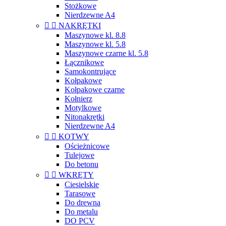
Stożkowe
Nierdzewne A4


NAKRĘTKI
Maszynowe kl. 8.8
Maszynowe kl. 5.8
Maszynowe czarne kl. 5.8
Łącznikowe
Samokontrujące
Kołpakowe
Kołpakowe czarne
Kołnierz
Motylkowe
Nitonakrętki
Nierdzewne A4


KOTWY
Ościeżnicowe
Tulejowe
Do betonu


WKRĘTY
Ciesielskie
Tarasowe
Do drewna
Do metalu
DO PCV