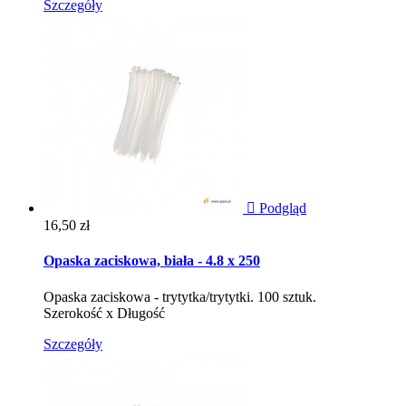
Szczegóły

Podgląd
Cena
16,50 zł
Opaska zaciskowa, biała - 4.8 x 250
Opaska zaciskowa - trytytka/trytytki. 100 sztuk.
Szerokość x Długość
Szczegóły