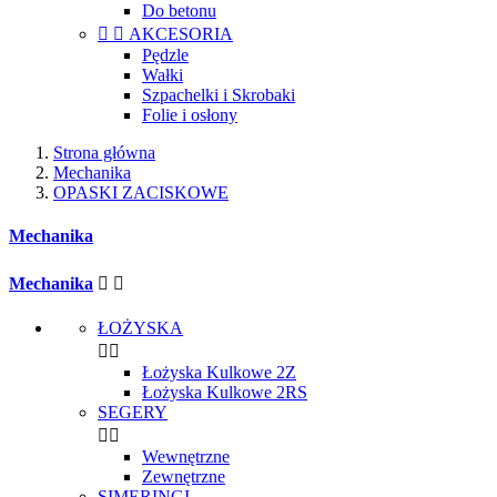
Do betonu


AKCESORIA
Pędzle
Wałki
Szpachelki i Skrobaki
Folie i osłony
Strona główna
Mechanika
OPASKI ZACISKOWE
Mechanika
Mechanika


ŁOŻYSKA


Łożyska Kulkowe 2Z
Łożyska Kulkowe 2RS
SEGERY


Wewnętrzne
Zewnętrzne
SIMERINGI