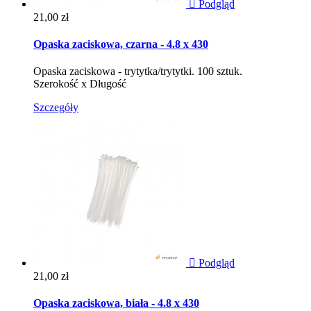

Podgląd
Cena
21,00 zł
Opaska zaciskowa, czarna - 4.8 x 430
Opaska zaciskowa - trytytka/trytytki. 100 sztuk.
Szerokość x Długość
Szczegóły

Podgląd
Cena
21,00 zł
Opaska zaciskowa, biała - 4.8 x 430