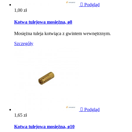

Podgląd
Cena
1,00 zł
Kotwa tulejowa mosiężna, ø8
Mosiężna tuleja kotwiąca z gwintem wewnętrznym.
Szczegóły

Podgląd
Cena
1,65 zł
Kotwa tulejowa mosiężna, ø10