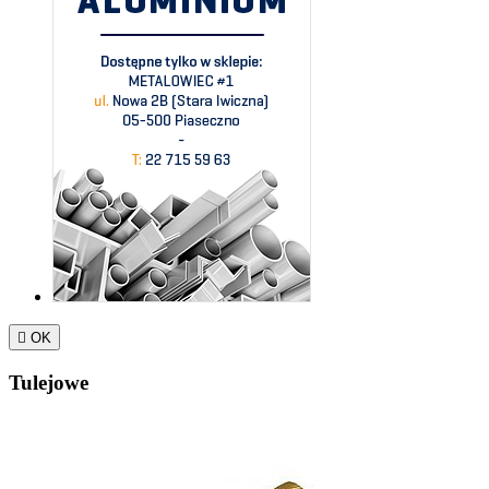

OK
Tulejowe