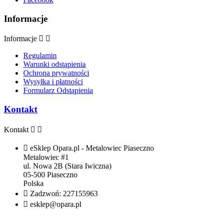
Informacje
Informacje


Regulamin
Warunki odstąpienia
Ochrona prywatności
Wysyłka i płatności
Formularz Odstąpienia
Kontakt
Kontakt



eSklep Opara.pl - Metalowiec Piaseczno
Metalowiec #1
ul. Nowa 2B (Stara Iwiczna)
05-500 Piaseczno
Polska

Zadzwoń:
227155963

esklep@opara.pl