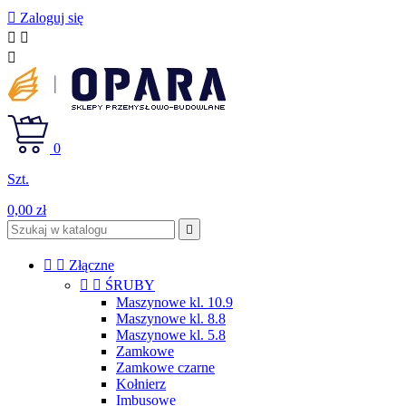

Zaloguj się



0
Szt.
0,00 zł



Złączne


ŚRUBY
Maszynowe kl. 10.9
Maszynowe kl. 8.8
Maszynowe kl. 5.8
Zamkowe
Zamkowe czarne
Kołnierz
Imbusowe