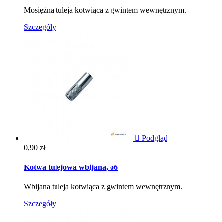
Mosiężna tuleja kotwiąca z gwintem wewnętrznym.
Szczegóły

Podgląd
Cena
0,90 zł
Kotwa tulejowa wbijana, ø6
Wbijana tuleja kotwiąca z gwintem wewnętrznym.
Szczegóły