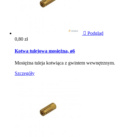

Podgląd
Cena
0,80 zł
Kotwa tulejowa mosiężna, ø6
Mosiężna tuleja kotwiąca z gwintem wewnętrznym.
Szczegóły