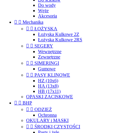
Do wody
Węże
Akcesoria


Mechanika


ŁOŻYSKA
Łożyska Kulkowe 2Z
Łożyska Kulkowe 2RS


SEGERY
Wewnętrzne
Zewnętrzne


SIMERINGI
Gumowe


PASY KLINOWE
HZ (10x6)
HA (13x8)
HB (17x11)
OPASKI ZACISKOWE


BHP


ODZIEŻ
Ochronna
OKULARY i MASKI


ŚRODKI CZYSTOŚCI
Pasty i żele