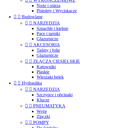


WYKOŃCZENIOWE
Noże i ostrza
Pistolety i Wyciskacze


Budowlane


NARZĘDZIA
Szpachle i kielnie
Pace i tarniki
Glazurnicze


AKCESORIA
Taśmy i folie
Glazurnicze


ZŁĄCZA CIESIELSKIE
Kątowniki
Płaskie
Wieszaki belek


Hydraulika


NARZĘDZIA
Szczypce i obcinaki
Klucze


PNEUMATYKA
Węże
Złączki


POMPY
Do ścieków