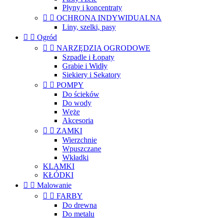
Płyny i koncentraty


OCHRONA INDYWIDUALNA
Liny, szelki, pasy


Ogród


NARZĘDZIA OGRODOWE
Szpadle i Łopaty
Grabie i Widły
Siekiery i Sekatory


POMPY
Do ścieków
Do wody
Węże
Akcesoria


ZAMKI
Wierzchnie
Wpuszczane
Wkładki
KLAMKI
KŁÓDKI


Malowanie


FARBY
Do drewna
Do metalu