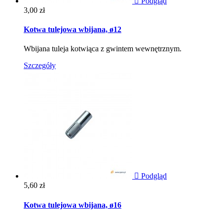

Podgląd
Cena
3,00 zł
Kotwa tulejowa wbijana, ø12
Wbijana tuleja kotwiąca z gwintem wewnętrznym.
Szczegóły

Podgląd
Cena
5,60 zł
Kotwa tulejowa wbijana, ø16