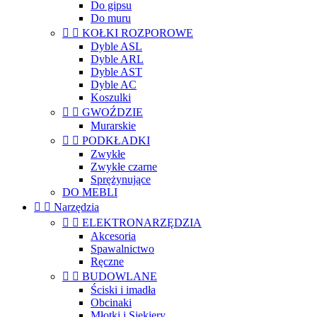
Do gipsu
Do muru


KOŁKI ROZPOROWE
Dyble ASL
Dyble ARL
Dyble AST
Dyble AC
Koszulki


GWOŹDZIE
Murarskie


PODKŁADKI
Zwykłe
Zwykłe czarne
Sprężynujące
DO MEBLI


Narzędzia


ELEKTRONARZĘDZIA
Akcesoria
Spawalnictwo
Ręczne


BUDOWLANE
Ściski i imadła
Obcinaki
Młotki i Siekiery