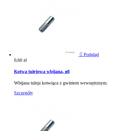

Podgląd
Cena
0,60 zł
Kotwa tulejowa wbijana, ø8
Wbijana tuleja kotwiąca z gwintem wewnętrznym.
Szczegóły