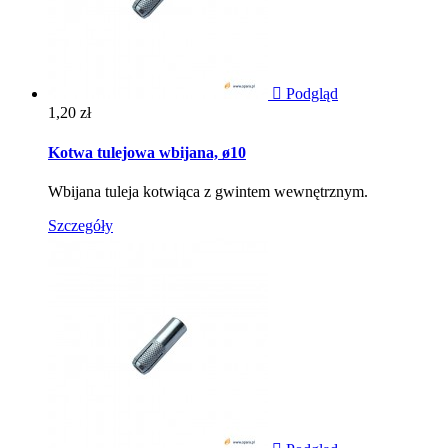

Podgląd
Cena
1,20 zł
Kotwa tulejowa wbijana, ø10
Wbijana tuleja kotwiąca z gwintem wewnętrznym.
Szczegóły