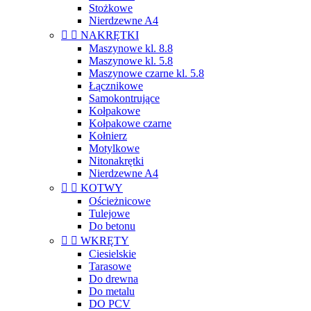
Stożkowe
Nierdzewne A4


NAKRĘTKI
Maszynowe kl. 8.8
Maszynowe kl. 5.8
Maszynowe czarne kl. 5.8
Łącznikowe
Samokontrujące
Kołpakowe
Kołpakowe czarne
Kołnierz
Motylkowe
Nitonakrętki
Nierdzewne A4


KOTWY
Ościeżnicowe
Tulejowe
Do betonu


WKRĘTY
Ciesielskie
Tarasowe
Do drewna
Do metalu
DO PCV