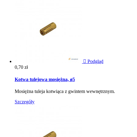

Podgląd
Cena
0,70 zł
Kotwa tulejowa mosiężna, ø5
Mosiężna tuleja kotwiąca z gwintem wewnętrznym.
Szczegóły