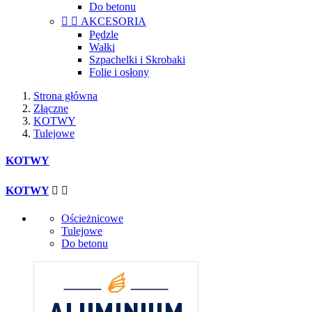
Do betonu


AKCESORIA
Pędzle
Wałki
Szpachelki i Skrobaki
Folie i osłony
Strona główna
Złączne
KOTWY
Tulejowe
KOTWY
KOTWY


Ościeżnicowe
Tulejowe
Do betonu