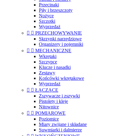
Przecinaki
Piły i brzeszczoty
Nożyce
Szczotki
Wyprzedaż


PRZECHOWYWANIE
Skrzynki narzędziowe
Organizery i pojemniki


MECHANICZNE
Wkrętaki
Szczypce
Klucze i nasadki
Zestawy
Końcówki wkrętakowe
Wyprzedaż


ŁĄCZĄCE
Zszywacze i zszywki
Pistolety i kleje
Nitownice


POMIAROWE
Poziomice
Miary zwijane i składane
Suwmiarki i dalmierze